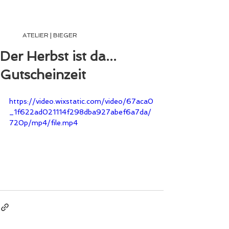
ATELIER | BIEGER
ATELIER | BIEGER
Der Herbst ist da...
Gutscheinzeit
https://video.wixstatic.com/video/67aca0
_1f622ad021114f298dba927abef6a7da/
720p/mp4/file.mp4