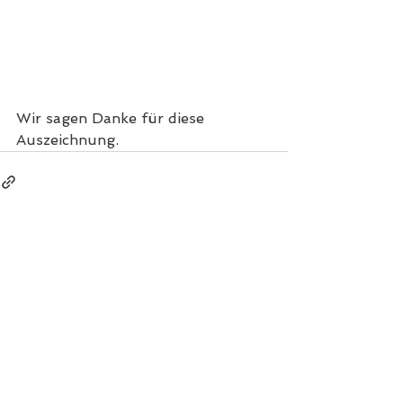
Wir sagen Danke für diese 
Auszeichnung.
IMPRESSUM
|
DATENSCHUTZ
FRISÖR
| KAMENZ
ATELIER |
BIEGER
DE-01917 Kamenz
Bautzner Straße 34
Telefon +49(0)35 78 / 30 95 755