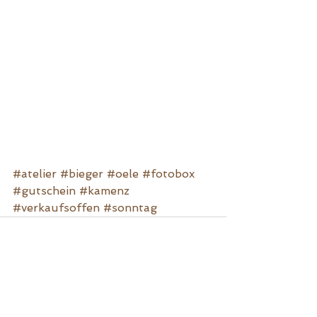
#atelier
#bieger
#oele
#fotobox
#gutschein
#kamenz
#verkaufsoffen
#sonntag
IMPRESSUM
|
DATENSCHUTZ
FRISÖR
| KAMENZ