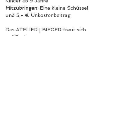
Kinder ab 9 Jahre
Mitzubringen:
 Eine kleine Schüssel 
und 5,- € Unkostenbeitrag
Das ATELIER | BIEGER freut sich 
auf Euch.
#atelier
#bieger
#kamenz
#ferien
#spass
IMPRESSUM
|
DATENSCHUTZ
FRISÖR
| KAMENZ
ATELIER |
BIEGER
DE-01917 Kamenz
Bautzner Straße 34